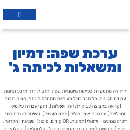
ליווי לבתי ספר
ערכת שפה: דמיון
ומשאלות לכיתה ג'
היחידה מתמקדת בפיתוח מיומנויות שפה ותרבות דרך ארבע תחנות
עבודה מגוונות. כל סבב כולל פעילויות מתחלפות בזמן קצוב: הבנה
(קריאה בקבוצה), ביקורת (עיון ושאלות), דיוק (עבודה על מילון
וטבלאות) והרחבת אוצר מילים (יצירה מעשית). השיטה מנצלת סוגי
זיכרון מגוונים – ויזואלי (תמונות, QR קודים, פיסול), שמיעתי (הקראה,
שירים) ותחושתי (יצירת כובע קסמים, פיסול בפלסטלינה). התלמידים