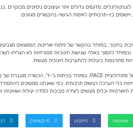
נגיטודינליים, מדגמים גדולים יותר ועיצובים ניסיוניים מבוקרים. 
ית בחינוך, במיוחד בהקשר של פיתוח אוריינות. הממצאים מצביעי
ם ובמיוחד לתמוך באלה שגישות חינוכיות מסורתיות לא הצליחו ל
היות מתורגמות ביעילות להתערבות חינוכית מעשית.
בהתבסס על ממצאים אלה, המחקר ממליץ על יישום מוקדם של מתודולוגיית PACE, ב
פיתוח כלי הערכה רגישים תרבותית. כפי שאנחנו ממשיכים להתמודד 
יאורטיות וכלים מעשיים ליצירת סביבות למידה יעילות ושוויוניות יו
וואטסאפ
פייסבוק
X-(טוויטר)
לינ