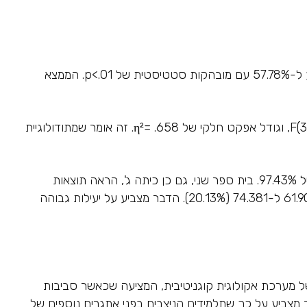
הממצאים המרכזיים של המחקר מדגימים יעילות יוצאת דופן של מתודולוגיית PACE. הממוצע הכללי של שיפור ציוני האוריינות הגיע ל-57.78% עם מובהקות סטטיסטית של p<.01. הממצא
ניתוח MANOVA הדגים השפעה מולטיווריאטית מובהקת של ההתערבות עם Wilk's Lambda של .342, F(3, 93) = 59.67, p<.001, וגודל אפקט חלקי של η²= .658. זה אומר שמתודולוגיית
בית הספר הראשון, עם כיתה ג' ברובה תלמידים עולים, הדגים שיפור דרמטי מציון ממוצע של 44.857 ל-88.571, המייצג עלייה של 97.43%. בית ספר שני, גם כן כיתה ג', הראה תוצאות
מעודדות עם שיפור מ-60.787 ל-86.000 (עלייה של 55.77%). לעומתם, בית ספר שלישי, כיתה ה', הדגים שיפור צנוע יותר מ-61.905 ל-74.381 (20.13%). הדבר מצביע על יעילות גבוהה
של מערכת אקולוגית קוגניטיבית, המציעה שכאשר סביבות
ר מצביע על כך שתלמידים הניצבים בפני אתגרים נוספים של