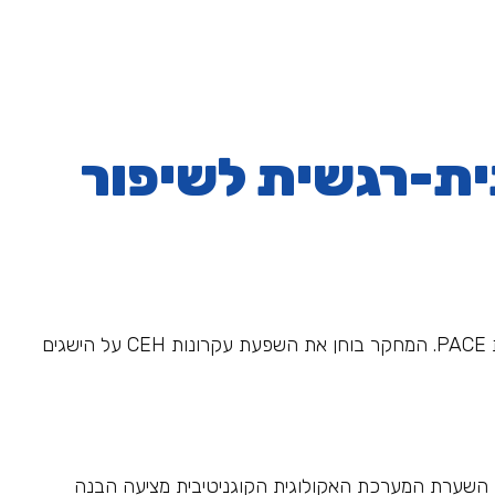
ית-רגשית לשיפור
מאמר זה מציג כיוון חדשני בחינוך דרך הצגת השערת המערכת האקולוגית הקוגניטיבית (CEH) והטמעתה באמצעות מתודולוגיית PACE. המחקר בוחן את השפעת עקרונות CEH על הישגים
, השערת המערכת האקולוגית הקוגניטיבית מציעה הבנה