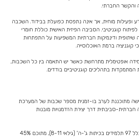
 והקשר החברתי.
דע ופעילות מוחית, אך אינה נתפסת כפועלת בבידוד. השכבה
לפיתוח קוגניטיבי. הסביבה הפיזית האישית כוללת חומרי
דה שיתופית ודינמיקות חברתיות המשפיעות על התפתחות
 קוגניציה ברמת האוכלוסייה.
למידה אופטימלית מתרחשת כאשר יש התאמה בין כל השכבות,
 המתמקדות בתהליכים קוגניטיביים בודדים.
ם) מייצגת תרגום מעשי של עקרונות CEH לתוך פרקטיקה חינוכית. הגישה מתוכננת לערב בו-זמנית מספר שכבות של המערכת
יה חברתית-סביבתית דרך יצירת הזדמנויות מובנות
המחקר בחן את יעילות הגישה במחקר מעורב שכלל הערכות קדם, אמצע ואחרי התערבות לאורך שנת לימודים שלמה. המחקר כלל 97 תלמידים בכיתות ג'-ה' (גילאי 8-11), מתוכם 45%