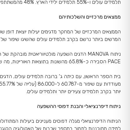
תלמידים עולים ו-55% תלמידים ילידי הארץ. 48% מהמשתתפים הגיעו מרקע סוציו-אקונומי נמוך ו-52% מרקע בינוני עד גבוה.
ממצאים מרכזיים והשלכותיהם
המרשים ביותר נרשם בקרב תלמידים עולים שהשיגו שיפור של 97.43% לעומת תלמידים ילידים שהשיגו שיפור של 20.13%.
PACE הסבירה כ-65.8% מהשונות בתוצאות האוריינות, מה שמעיד על השפעה מהותית וחזקה.
יותר בקרב תלמידים צעירים יותר ותלמידים עולים.
ניתוח דיפרנציאלי והבנת דפוסי ההשפעה
הניתוח הדיפרנציאלי מגלה דפוסים מעניינים ביעילות המתודו
למידה מתוכננות לתמוך במספר שכבות של האקולוגיה הקוגניטיב