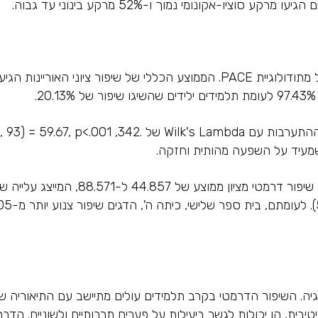
לוגיה. השיפור הדרמטי בקרב תלמידים עולים מתיישב עם התיאוריה 
ית, הן יכולות לגשר ביעילות על פערים תרבותיים ולשוניים. הדב