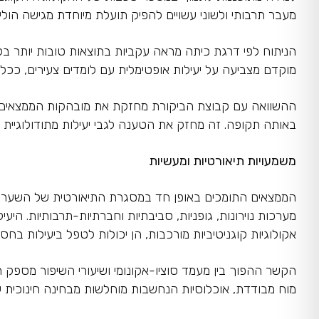
מעבר תרבותי ולשוני עשויים להפיק תועלת מיוחדת מגישה הול
הניתוח לפי דרגת כיתה מראה עקביות בתוצאות טובות יותר בקר
מוקדם מצביעה על יעילות אופטימלית עם לומדים צעירים, ככל
באותה תקופה. זה מחזק את הטענה לגבי יעילות מתודולוגיית PACE ואת החשיבות של גישה אקולוגית למערכת הקוגניטיבית.
משמעויות תיאורטיות ומעשיות
הממצאים התומכים באופן חד במסגרת התיאורטית של השערת המ
מערכות נוירונות, גופניות, סביבתיות וחברתיות-תרבותיות. ה
אקולוגיות קוגניטיביות מורכבות, הן יכולות לטפל ביעילות בחסמ
הקשר ההפוך בין מעמד סוציו-אקונומי ושיעורי השיפור מספ
מוח מבודדת, אוכלוסיות הנחשבות מוחלשות מבחינה חינוכית ע