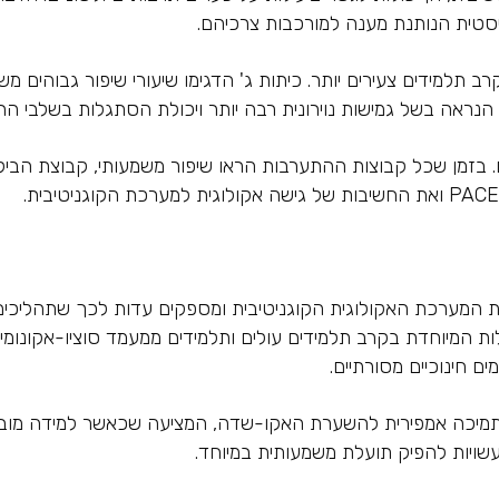
יסטית הנותנת מענה למורכבות צרכיהם.
ב תלמידים צעירים יותר. כיתות ג' הדגימו שיעורי שיפור גבוהים 
 הנראה בשל גמישות נוירונית רבה יותר ויכולת הסתגלות בשלבי ה
ערכת האקולוגית הקוגניטיבית ומספקים עדות לכך שתהליכים קוג
יעילות המיוחדת בקרב תלמידים עולים ותלמידים ממעמד סוציו-אקונ
ים חינוכיים מסורתיים.
ק תמיכה אמפירית להשערת האקו-שדה, המציעה שכאשר למידה מובנ
שויות להפיק תועלת משמעותית במיוחד.