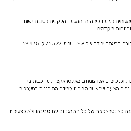
משמעותית לעומת כיתה ה'. המגמה העקבית לטובת יישום
תפתחות מוקדמים.
ההשוואה עם קבוצת הביקורת מחזקת את מובהקות הממצאים. בזמן שכל קבוצות ההתערבות הראו שיפור משמעותי, קבוצת הביקורת הראתה ירידה של 10.58% מ-76.522 ל-68.435
ניטיביים אכן צומחים מאינטראקציות מורכבות בין
ומי נמוך מציעה שכאשר סביבות למידה מתוכננות כמערכות
ת כאינטראקציה של כל האורגניזם עם סביבתו ולא כפעילות