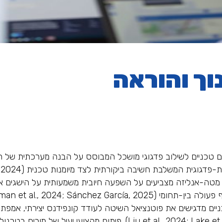
וך והוראה
ם טכניים לשילוב פדגוגי מושכל המבוסס על הבנה מערכתית של הק
 מטה-אנליזה מצביעים על השפעה חיובית משמעותית על הישגים א
יים מדגישים את פוטנציאל השיטה לעודד קונפידנס יצירתי, אמפת
גישות קונסטרוקטיביסטיות ולמידה מבוססת חוויה (4; Lake et al., 2024