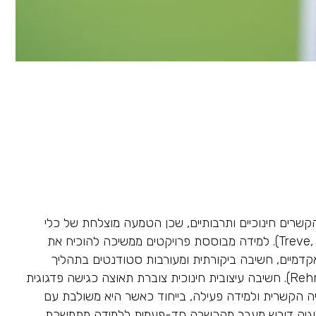
שרים חינוכיים ותרבותיים, שכן הטמעה מוצלחת של כלי
בינה מלאכותית תלויה ביכולת המורים לפתח אוריינות טכנולוגית-פדגוגית המשלבת חשיבה ביקורתית לצד מיומנות טכנית (Treve, 2024). למידה מבוססת פרויקטים ממשיכה להוכיח את
קדמיים, חשיבה ביקורתית ומעורבות סטודנטים בתהליך
הלמידה, תוך הדגשת חשיבותו של תכנון הוראתי מותאם ושיתוף פעולה בין-תחומי (Rehman et al., 2024; Sánchez García, 2025). חשיבה עיצובית חינוכית צוברת תאוצה כגישה פדגוגית
יה הקשרית ולמידה פעילה, בייחוד כאשר היא משולבת עם
Liu et al., 202). פיתוח מקצועי יעיל של מורים בטכנולוגיה דורש מעבר מהכשרה חד-פעמית ללמידה מתמשכת