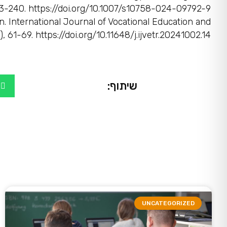
03-240. https://doi.org/10.1007/s10758-024-09792-9
on. International Journal of Vocational Education and
, 61-69. https://doi.org/10.11648/j.ijvetr.20241002.14
שיתוף:
UNCATEGORIZED