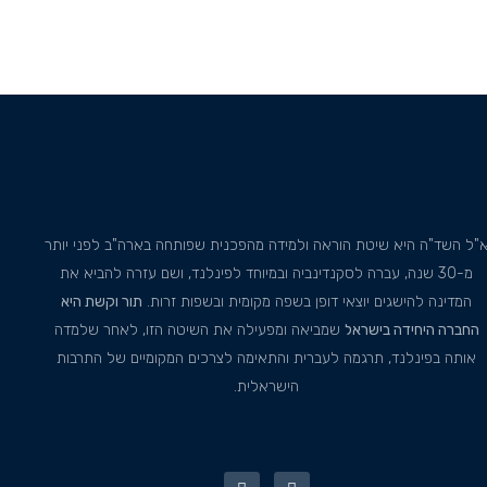
"ל השד"ה היא שיטת הוראה ולמידה מהפכנית שפותחה בארה"ב לפני יותר
מ-30 שנה, עברה לסקנדינביה ובמיוחד לפינלנד, ושם עזרה להביא את
המדינה להישגים יוצאי דופן בשפה מקומית ובשפות זרות.
תור וקשת היא
החברה היחידה בישראל
שמביאה ומפעילה את השיטה הזו, לאחר שלמדה
אותה בפינלנד, תרגמה לעברית והתאימה לצרכים המקומיים של התרבות
הישראלית.